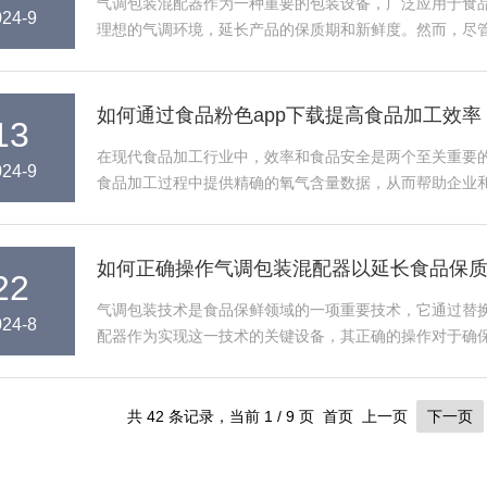
气调包装混配器作为一种重要的包装设备，广泛应用于食品、医
024-9
理想的气调环境，延长产品的保质期和新鲜度。然而
解并不全面。本文将详细介绍气调包...
如何通过食品粉色app下载提高食品加工效率
13
在现代食品加工行业中，效率和食品安全是两个至关重要的
024-9
食品加工过程中提供精确的氧气含量数据，从而帮助企业和
提高食品加工效率。一、了解仪器的基本原理该仪...
如何正确操作气调包装混配器以延长食品保质
22
气调包装技术是食品保鲜领域的一项重要技术，它通过替
024-8
配器作为实现这一技术的关键设备，其正确的操作对于确
导，帮助使用者正确操作气调包装混配...
共 42 条记录，当前 1 / 9 页 首页 上一页
下一页