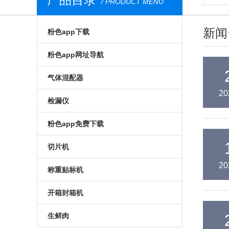
/ PRODUCT MENU
新闻
粉色app下载
气调包装分析仪
粉色app网址导航
安瓿瓶粉色app下载
膜康分析仪
气体混配器
20
西林瓶粉色app下载
台式顶空气体分析仪
气调包装气体混配器
检漏仪
荧光法粉色app下载
无损粉色app网址导航
机械旋钮式气体混配器
透湿仪
粉色app免费下载
食品粉色app下载
荧光法粉色app网址导航
数字式气体混配器
透过率测试仪
预制菜食品粉色app免费下载
切片机
20
便携式粉色app下载
在线粉色app网址导航
食品包装气体混配器
在线检漏仪
气调粉色app免费下载
全自动切片机
称重贴标机
进口粉色app下载
食品包装粉色app网址导航
包装检漏仪
真空贴体粉色app免费下载
手动切片机
入门级称重贴标机
开箱封箱机
药品粉色app下载
药品包装粉色app网址导航
无损包装检漏仪
真空粉色app免费下载
高性能称重贴标机
套袋机
生鲜肉