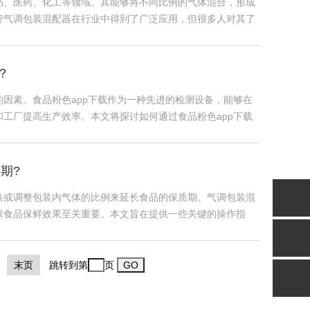
药、化工等领域。其能够将不同比例的气体混合，形成
，尽管气调包装混配器在行业中得到了广泛应用，但很多人对其了
？
因素。食品粉色app下载作为一种先进的检测设备，能够在
工厂提高生产效率。本文将探讨如何通过食品粉色app下载
期?
换或调整包装内气体的比例来延长食品的保质期。气调包装混
保食品保鲜效果至关重要。本文旨在提供一些关键的操作指
末页
跳转到第
页