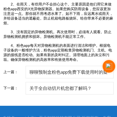
2、在雨天，有些用户不会担心这个。主要原因是他们用它来做
粉色app西安的X光异物探测器。如果您购买防雨设备，您应该更加
注意这一点。那你就不用考虑水果了。如不下雨，应远离水或雨天，
并给设备适当的遮蔽处。防止机箱电路板烧坏。给你带来不必要的麻
烦。
3、没有固定的异物检测机。再次使用时，必须有人观看。防止
异物检测机拥挤和损坏。异物检测机不能正常工作。
4、粉色app每天对异物检测机的表面进行清洁和维护。根据电
子设备的一般维护方法，粉色app定期检查异物检测机门、主机、电
源的接线是否松动。如果有新的及时纠正。清理地面上的灰尘和污
垢。确保异物检测机的高效率和有效使用寿命。
上一篇：
聊聊预制盒粉色app免费下载使用时的疑
难杂症
下一篇：
关于全自动切片机您都了解吗？