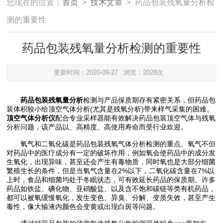
您现在的位置：
首页
>
技术文章
> 药品包装残氧量分析检
测的重要性
药品包装残氧量分析检测的重要性
更新时间：2020-09-27
浏览：2028次
药品包装残氧量分析
检测与产品保质期存有紧密关系，但药品包
装体积较小给顶空气体分析(尤其是残氧分析)带来样气采集的困难。
顶空气体分析仪
配合专业采样器能有效解决药品包装顶空气体与残氧
分析问题，该产品以、高精度、高使用寿命而受行业欢迎。
氧气和二氧化碳是药品包装残氧气体分析检测的重点。氧气不但
对药品中的医疗成分有一定的破坏作用，例如氧会使药品中的成分发
生氧化，出现异味，甚至还会产生有毒物质，同时氧也是大部分细菌
繁殖生长的条件，但是当氧气含量在2%以下，二氧化碳含量在7%以
上时，食品和细菌均处于冬眠状态，可有效延长药品的保质期。许多
药品如铁盐、碘化物、亚硝酸盐、以及含不饱和碳链等类有机药品，
都可以被氧缓慢氧化，发生变色、异臭、分解、变质失效，甚至产生
毒性，像大输液内颜色会变黄或出现白斑等问题。