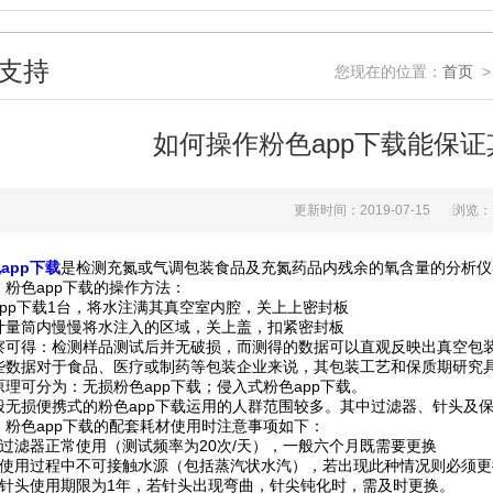
支持
您现在的位置：
首页
如何操作粉色app下载能保证
更新时间：2019-07-15
浏览
app下载
是检测充氮或气调包装食品及充氮药品内残余的氧含量的分析仪器
、粉色app下载的操作方法：
p下载1台，将水注满其真空室内腔，关上上密封板
内慢慢将水注入的区域，关上盖，扣紧密封板
：检测样品测试后并无破损，而测得的数据可以直观反映出真空包装
对于食品、医疗或制药等包装企业来说，其包装工艺和保质期研究具有
分为：无损粉色app下载；侵入式粉色app下载。
便携式的粉色app下载运用的人群范围较多。其中过滤器、针头及保护贴
、粉色app下载的配套耗材使用时注意事项如下：
器正常使用（测试频率为20次/天），一般六个月既需要更换
过程中不可接触水源（包括蒸汽状水汽），若出现此种情况则必须更换
使用期限为1年，若针头出现弯曲，针尖钝化时，需及时更换。