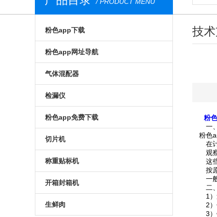
/ PRODUCT MENU
技术
粉色app下载
气调包装分析仪
粉色app网址导航
安瓿瓶粉色app下载
膜康分析仪
气体混配器
西林瓶粉色app下载
台式顶空气体分析仪
气调包装气体混配器
检漏仪
荧光法粉色app下载
无损粉色app网址导航
机械旋钮式气体混配器
透湿仪
粉色app免费下载
粉色
一
粉色ap
食品粉色app下载
荧光法粉色app网址导航
数字式气体混配器
透过率测试仪
预制菜食品粉色app免费下载
切片机
在计量筒
观察可得
便携式粉色app下载
在线粉色app网址导航
食品包装气体混配器
在线检漏仪
气调粉色app免费下载
全自动切片机
称重贴标机
这些数据
按原理可
一般无损
进口粉色app下载
食品包装粉色app网址导航
包装检漏仪
真空贴体粉色app免费下载
手动切片机
入门级称重贴标机
开箱封箱机
二
1）过滤
药品粉色app下载
药品包装粉色app网址导航
无损包装检漏仪
真空粉色app免费下载
高性能称重贴标机
套袋机
生鲜肉
2）使用
3）针头