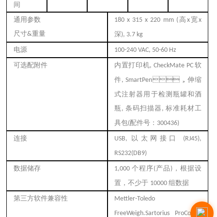
间
通用参数
高
宽
180 x 315 x 220 mm (
x
x
尺寸
重量
&
深
), 3.7 kg
电源
100-240 VAC, 50-60 Hz
可选配附件
内置打印机
软
, CheckMate PC
件
，伸缩
, SmartPen
式注射器用于检测瓶罐和酒
瓶
条码扫描器
标准耗材工
,
,
具包
配件号：
(
300436)
连接
以太网接口
USB,
(RJ45),
RS232(DB9)
数据储存
个程序
产品
，根据设
1,000
(
)
置，不少于
组数据
10000
第三方软件兼容性
Mettler-Toledo
FreeWeigh.Sartorius ProContol