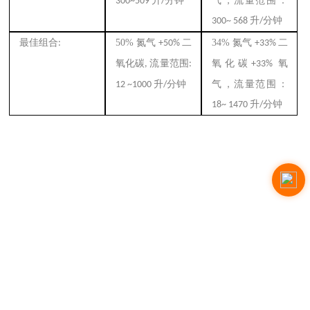
升
分钟
气，流量范围：
300~509
/
升
分钟
300~ 568
/
最佳组合
50%
氮气
二
34%
氮气
二
:
+50%
+33%
氧化碳
流量范围
氧化碳
氧
,
:
+33%
升
分钟
气，流量范围：
12 ~1000
/
升
分钟
18~ 1470
/