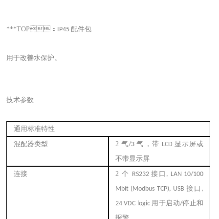
***TOP
：
配件包
IP45
用于改善水保护。
技术参数
通用标准特性
混配器类型
2
气
气，带
显示屏或
/3
LCD
不带显示屏
连接
2
个
接口
RS232
, LAN 10/100
接口
Mbit (Modbus TCP), USB
,
用于启动
停止和
24 VDC logic
/
报警