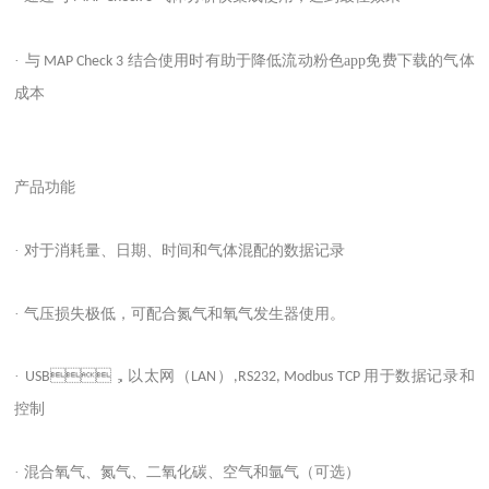
· 与
结合使用时有助于降低流动粉色app免费下载的气体
MAP Check 3
成本
产品功能
· 对于消耗量、日期、时间和气体混配的数据记录
· 气压损失极低，可配合氮气和氧气发生器使用。
·
，以太网（
）
用于数据记录和
USB
LAN
,RS232, Modbus TCP
控制
· 混合氧气、氮气、二氧化碳、空气和氩气（可选）