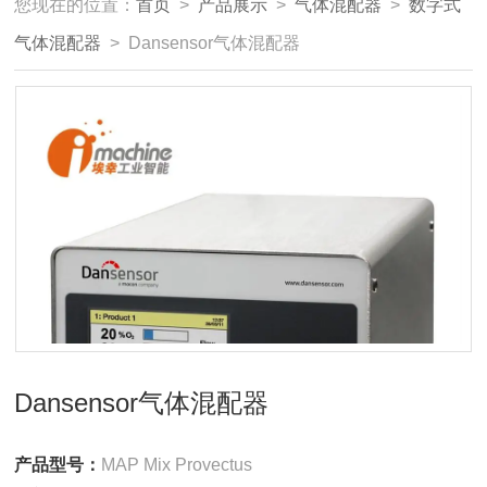
您现在的位置：
首页
>
产品展示
>
气体混配器
>
数字式
气体混配器
> Dansensor气体混配器
Dansensor气体混配器
产品型号：
MAP Mix Provectus