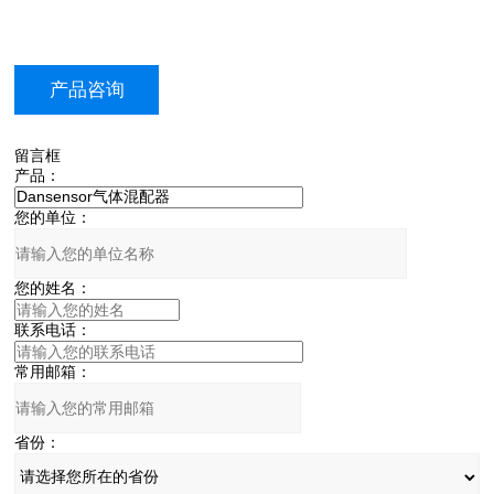
产品咨询
留言框
产品：
您的单位：
您的姓名：
联系电话：
常用邮箱：
省份：