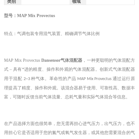
类别
领域
型号：
MAP Mix Provectus
特点：气调包装专用混气装置、精确调节气体比例
MAP Mix Provectus
Dansensor气体混配器
，一种更聪明的气体混配方
式
– 具有*进的精度、操作和外观的气体混配器。创新式气体混配器
用于混配
种气体。革命性的产品
通过运行原
2~3
MAP Mix Provectus
理提高了精度、操作和外观。该混合器易于使用、可靠性高、数据丰
富，可随时反馈当前气体流量、总耗气量和实际气体混合等信息。
在产品选择方面也很简单，您无需再担心进气压力，出气压力，也不
用担心它是否适用于您的氮气或氧气发生器，或其他您需要混合的气