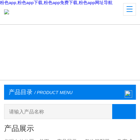
粉色app,粉色app下载,粉色app免费下载,粉色app网址导航
产品目录
/ PRODUCT MENU
产品展示