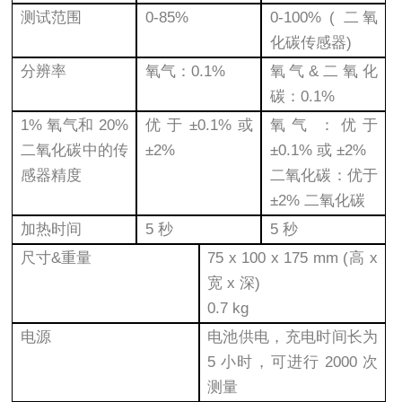
测试范围
0-85%
0-100% ( 二氧
化碳传感器)
分辨率
氧气：0.1%
氧气&二氧化
碳：0.1%
1% 氧气和 20%
优于±0.1%或
氧气：优于
二氧化碳中的传
±2%
±0.1% 或 ±2%
感器精度
二氧化碳：优于
±2% 二氧化碳
加热时间
5 秒
5 秒
尺寸&重量
75 x 100 x 175 mm (高 x
宽 x 深)
0.7 kg
电源
电池供电，充电时间长为
5 小时，可进行 2000 次
测量