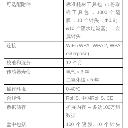
可选配附件
标准耗材工具包（1份取
样工具包，1000 个隔
膜，10 个针头（Φ0.8）
&10 个阻水过滤器），金
属针头
连接
WiFi (WPA, WPA 2, WPA
enterprise)
校准和服务
12 个月
传感器寿命
氧气＞3 年
二氧化碳＞5 年
操作环境
0-40℃
合规性
RoHS, 中国RoHS, CE
数据储存
扩展内存 – 多达100万组
数据
盒中包括
100 个隔膜, 10 个针头